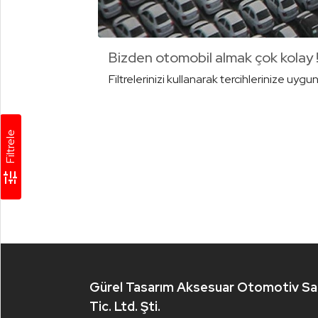
Marka
Yakıt
Şehir
Model
Vites
Kasa
Fiyat
Araç
Yılı
Aralığı
Tipi
Bizden otomobil almak çok kolay 
Tüm
(
₺
)
Markalar
Filtrelerinizi kullanarak tercihlerinize uygu
Ara
0 -
500.000
Filtrele
501.000 -
tune
1.000.000
1.001.000
-
1.500.000
Gürel Tasarım Aksesuar Otomotiv Sa
1.501.000'dan
Tic. Ltd. Şti.
Büyük